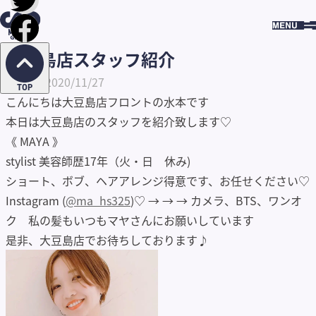
HOME
BLOG
大豆島店スタッフ紹介
BLOG
大豆島店スタッフ紹介
公開日: 2020/11/27
TOP
こんにちは大豆島店フロントの水本です
本日は大豆島店のスタッフを紹介致します♡
《 MAYA 》
stylist 美容師歴17年（火・日 休み)
ショート、ボブ、ヘアアレンジ得意です、お任せください♡
Instagram (
@ma_hs325
)♡ → → → カメラ、BTS、ワンオ
ク 私の髪もいつもマヤさんにお願いしています
是非、大豆島店でお待ちしております♪