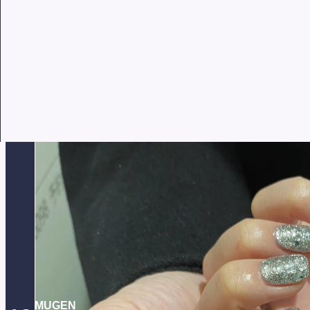
HOME
BLOG
ネイル
ネイル
公開日: 2020/12/16
こんにちは大豆島店フロントの水本です！
先日ネイルを変えてきましたやはりラメは外せないという
ネイルやファッションも楽しめるので嬉しいです
MUGEN