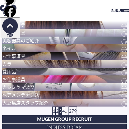
HOME
BLOG
BLOG
ネイルチェンジ
→
ヘアメンテ︎
→
お仕事道具
→
TOP
美容器具のご紹介
→
ネイル
→
お仕事道具
→
カラー
→
愛用品
→
お仕事道具
→
カシミヤマスク
→
ヘアメンテナンス
→
大豆島店スタッフ紹介
→
1
2
3
4
…
279
MUGEN GROUP RECRUIT
Endless Dream