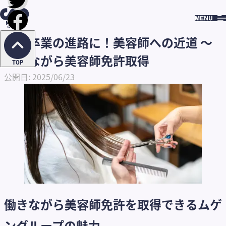
HOME
求人
高校卒業の進路に！美容師への近道 〜働
コラ
きながら美容師免許取得
RECRUIT
COLUMN
ム
高校卒業の進路に！美容師への近道 〜
働きながら美容師免許取得
TOP
公開日: 2025/06/23
働きながら美容師免許を取得できるムゲ
ングループの魅力