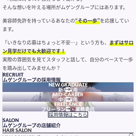
そんな想いを叶える場所がムゲングループにはあります。
美容師免許を持っているあなたの
“その一歩”
を応援してい
ます。
「いきなり応募はちょっと不安…」という方も、
まずはサロ
ン見学だけでも大歓迎です！
実際の雰囲気を見てスタッフと話して、自分のペースで一歩
を踏み出してみませんか？
RECRUIT
ムゲングループの採用情報
NEW GRADUATE
新卒採用
MID-CAREER
中途採用
FREELANCE
フリーランス・業務委託
採用情報はこちら
SALON
ムゲングループの店舗紹介
HAIR SALON