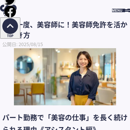
HOME
求人コ
もう一度、美容師に！美容師免許を活
ラム
RECRUIT
かす働き方
COLUMN
もう一度、美容師に！美容師免許を活か
す働き方
TOP
公開日: 2025/08/15
パート勤務で「美容の仕事」を長く続け
られる理由《アシスタント編》