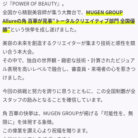
ジ『POWER OF BEAUTY』。
全国から精鋭美容師が集う大舞台で、
MUGEN GROUP
Allureの角 百華が見事“トータルクリエイティブ部門 全国優
勝”
という快挙を成し遂げました。
美容の未来を創造するクリエイターが集まり技術と感性を競
い合う本大会。
その中で、独自の世界観・緻密な技術・計算されたビジュア
ル表現を高いレベルで融合し、審査員・来場者の心を惹きつ
けました。
今回の挑戦と努力を誇りに思うとともに、この全国制覇が全
スタッフの励みとなることを確信しています。
角 百華の快挙は、MUGEN GROUPが掲げる「可能性を、無
限に」を体現する象徴。
この偉業を讃え心より祝福を贈ります。