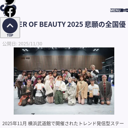
HOME
求人コラ
POWER OF BEAUTY 2025 悲願の全
ム
RECRUIT
国優勝
COLUMN
POWER OF BEAUTY 2025 悲願の全国優
勝
TOP
公開日: 2025/11/30
2025年11月 横浜武道館で開催されたトレンド発信型ステー