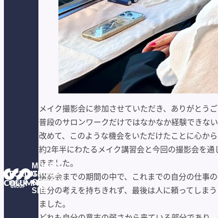
メイク撮影会に参加させていただき、ありがとうご
普段のサロンワークだけではなかなか経験できな
改めて、このような機会をいただけたことに心から
約2年半にわたるメイク講習会と今回の撮影会を通
きました。
MUGEN
RECRUIT
GROUP
撮影会までの期間の中で、これまでの自分の仕事の
COLUMN
OFFICIAL
自分の考えを持ちきれず、最後は人に頼ってしまう
SITE
ました。
どれも自分の意志の弱さから来ている部分であり、