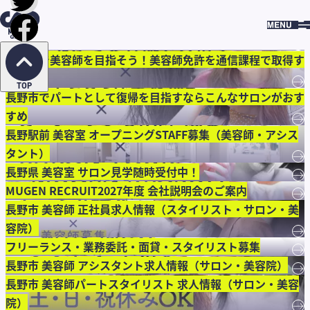
HOME
求人コラム
RECRUIT
COLUMN
【はじめての就職活動】自分に合う美容室を探す方法とは？
→
長野県で美容師を目指そう！美容師免許を通信課程で取得す
る方法
→
TOP
長野市でパートとして復帰を目指すならこんなサロンがおす
すめ
→
長野駅前 美容室 オープニングSTAFF募集（美容師・アシス
タント）
→
長野県 美容室 サロン見学随時受付中！
→
MUGEN RECRUIT2027年度 会社説明会のご案内
→
長野市 美容師 正社員求人情報（スタイリスト・サロン・美
容院）
→
フリーランス・業務委託・面貸・スタイリスト募集
→
長野市 美容師 アシスタント求人情報（サロン・美容院）
→
長野市 美容師パートスタイリスト 求人情報（サロン・美容
院）
→