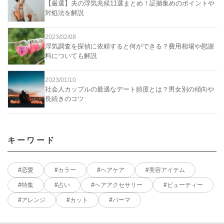
【厳選】夫の浮気兆候11選まとめ！証拠集めのポイントや
対処法を解説
2023/02/08
浮気調査を探偵に依頼すると何ができる？費用相場や慰謝
料についても解説
2023/01/10
社会人カップルの最適なデート頻度とは？男女別の傾向や
長続きのコツ
キーワード
恋愛
カラー
ヘアケア
美容アイテム
特集
占い
ヘアアクセサリー
ビューティー
アレンジ
カット
パーマ