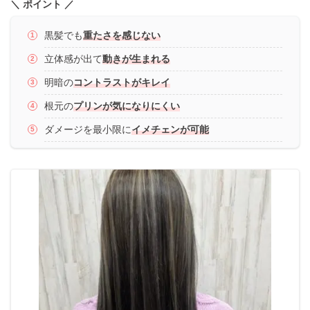
＼ ポイント ／
黒髪でも
重たさを感じない
立体感が出て
動きが生まれる
明暗の
コントラストがキレイ
根元の
プリンが気になりにくい
ダメージを最小限に
イメチェンが可能