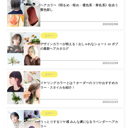
ヘアカラー《明るめ・暗め・暖色系・寒色系》似合う
髪色探し
2023/02/08
カラー
デザインカラーが映える！おしゃれなショート or ボブ
の最新ヘアカタログ
2022/12/29
カラー
イヤリングカラーとは？オーダーのコツやおすすめカ
ラー・スタイルを紹介！
2022/12/15
カラー
うっとりするツヤ感 みんな虜になるラベンダーヘアカ
ラー