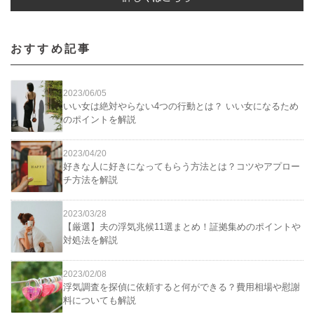
おすすめ記事
2023/06/05
いい女は絶対やらない4つの行動とは？ いい女になるため
のポイントを解説
2023/04/20
好きな人に好きになってもらう方法とは？コツやアプロー
チ方法を解説
2023/03/28
【厳選】夫の浮気兆候11選まとめ！証拠集めのポイントや
対処法を解説
2023/02/08
浮気調査を探偵に依頼すると何ができる？費用相場や慰謝
料についても解説