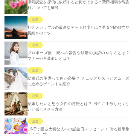
浮気調査を探偵に依頼すると何ができる？費用相場や慰謝
料についても解説
恋愛
社会人カップルの最適なデート頻度とは？男女別の傾向や
長続きのコツ
恋愛
プロポーズ後、親への報告や結婚の挨拶のやり方とは？
マナーや言葉遣いとは？
恋愛
結婚式の準備って何が必要？ チェックリストとスムーズ
に進めるポイントを紹介
恋愛
結婚したいと思う女性の特徴とは？ 男性に手放したくな
いと感じさせる方法
恋愛
LINEで贈る大切な人への誕生日メッセージ！ 贈る相手別