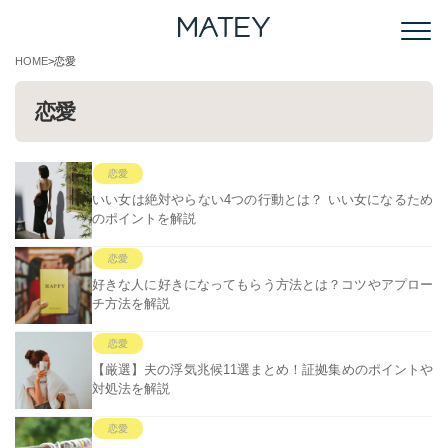
HOME
恋愛
恋愛
恋愛
いい女は絶対やらない4つの行動とは？ いい女になるため
のポイントを解説
恋愛
好きな人に好きになってもらう方法とは？コツやアプロー
チ方法を解説
恋愛
【厳選】夫の浮気兆候11選まとめ！証拠集めのポイントや
対処法を解説
恋愛