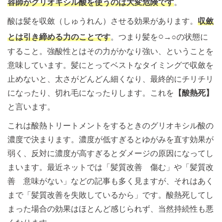
容師がグリオキシル酸を使うのは大変危険です
。
酸は髪を収斂（しゅうれん）させる効果があります。
収斂
○
とは引き締める力のことです
。つまり髪を
→○の状態に
すること。強酸性とはその力がかなり強い、ということを
意味しています。髪にとってベストなタイミングで収斂を
止めないと、太さがどんどん細くなり、最終的にチリチリ
になったり、切れ毛になったりします。これを
【酸熱死】
と言います。
これは酸熱トリートメントをするときのグリオキシル酸の
濃度で決まります。濃度が低すぎるとゆがみを直す効果が
弱く、反対に濃度が高すぎるとダメージの原因になってし
まいます。最近ネットでは「髪質改善 傷む」や「髪質改
善 意味がない」などの記事も多く見ますが、それはあく
まで「髪質改善を失敗しているから」です。酸熱死してし
まった場合の効果はほとんど感じられず、当然持続性も悪