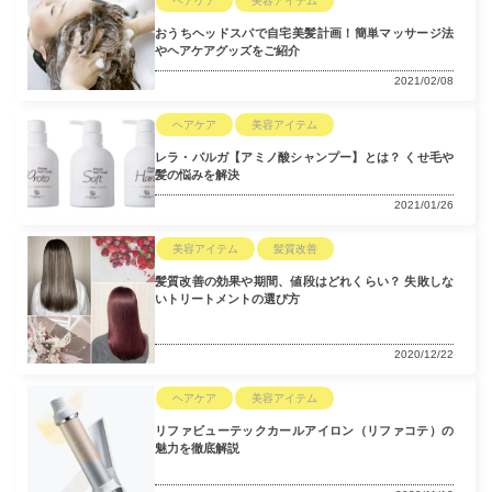
ヘアケア
美容アイテム
おうちヘッドスパで自宅美髪計画！簡単マッサージ法
やヘアケアグッズをご紹介
2021/02/08
ヘアケア
美容アイテム
レラ・パルガ【アミノ酸シャンプー】とは？ くせ毛や
髪の悩みを解決
2021/01/26
美容アイテム
髪質改善
髪質改善の効果や期間、値段はどれくらい？ 失敗しな
いトリートメントの選び方
2020/12/22
ヘアケア
美容アイテム
リファビューテックカールアイロン（リファコテ）の
魅力を徹底解説