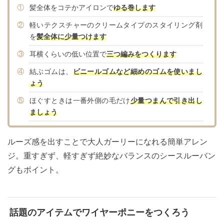
①
髪全体をコテかアイロンで
ゆる巻します
②
軽いテクスチャーのクリームタイプのスタイリング剤
を
髪全体に少量つけます
③
耳横くらいの低い位置で
三つ編みをつくります
④
結ぶゴムは、
ビニールゴムなど細めのゴムを使いまし
ょう
⑤
ほぐすときは一番外側の毛だけ
少量つまんで引き出し
ましょう
ルーズ感を出すことで大人ガーリーになれる簡単アレン
ジ。重すぎず、軽すぎず絶妙なバランスのシースルーバン
グもポイント。
話題のアイテムでワイヤーポニーをつくろう