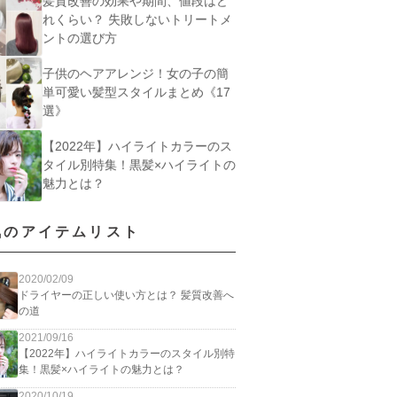
髪質改善の効果や期間、値段はど
れくらい？ 失敗しないトリートメ
ントの選び方
子供のヘアアレンジ！女の子の簡
単可愛い髪型スタイルまとめ《17
選》
【2022年】ハイライトカラーのス
タイル別特集！黒髪×ハイライトの
魅力とは？
気のアイテムリスト
2020/02/09
ドライヤーの正しい使い方とは？ 髪質改善へ
の道
2021/09/16
【2022年】ハイライトカラーのスタイル別特
集！黒髪×ハイライトの魅力とは？
2020/10/19