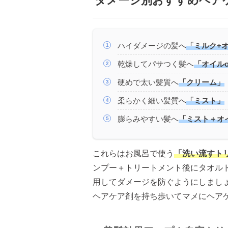
ダメージ別おすすめヘア
ハイダメージの髪へ
「ミルク+
乾燥してパサつく髪へ
「オイル
硬めで太い髪質へ
「クリーム」
柔らかく細い髪質へ
「ミスト」
膨らみやすい髪へ
「ミスト＋オ
これらはお風呂で使う
「洗い流すト
ンプー＋トリートメント後にタオル
用してダメージを防ぐようにしまし
ヘアケア剤を持ち歩いてマメにヘア