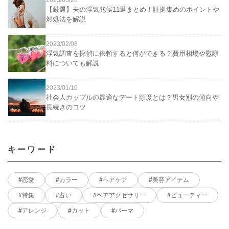
【厳選】夫の浮気兆候11選まとめ！証拠集めのポイントや
対処法を解説
2023/02/08
浮気調査を探偵に依頼すると何ができる？費用相場や慰謝
料についても解説
2023/01/10
社会人カップルの最適なデート頻度とは？男女別の傾向や
長続きのコツ
キーワード
恋愛
カラー
ヘアケア
美容アイテム
特集
占い
ヘアアクセサリー
ビューティー
アレンジ
カット
パーマ