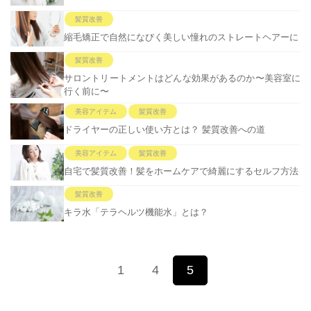
髪質改善
縮毛矯正で自然になびく美しい憧れのストレートヘアーに
髪質改善
サロントリートメントはどんな効果があるのか〜美容室に
行く前に〜
美容アイテム
髪質改善
ドライヤーの正しい使い方とは？ 髪質改善への道
美容アイテム
髪質改善
自宅で髪質改善！髪をホームケアで綺麗にするセルフ方法
髪質改善
キラ水「テラヘルツ機能水」とは？
1
4
5