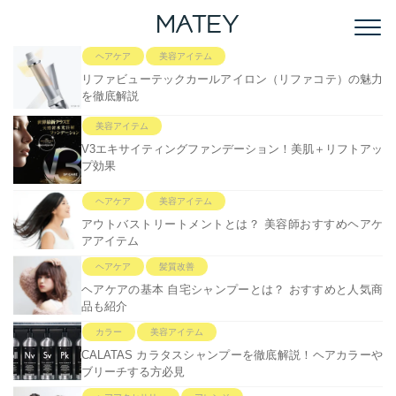
ヘアケア
美容アイテム
リファビューテックカールアイロン（リファコテ）の魅力
を徹底解説
美容アイテム
V3エキサイティングファンデーション！美肌＋リフトアッ
プ効果
ヘアケア
美容アイテム
アウトバストリートメントとは？ 美容師おすすめヘアケ
アアイテム
ヘアケア
髪質改善
ヘアケアの基本 自宅シャンプーとは？ おすすめと人気商
品も紹介
カラー
美容アイテム
CALATAS カラタスシャンプーを徹底解説！ヘアカラーや
ブリーチする方必見