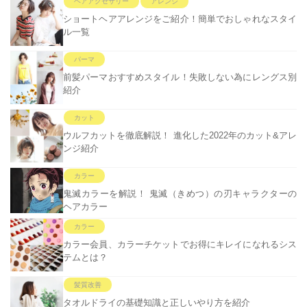
ヘアアクセサリー
アレンジ
ショートヘアアレンジをご紹介！簡単でおしゃれなスタイ
ル一覧
パーマ
前髪パーマおすすめスタイル！失敗しない為にレングス別
紹介
カット
ウルフカットを徹底解説！ 進化した2022年のカット&アレ
ンジ紹介
カラー
鬼滅カラーを解説！ 鬼滅（きめつ）の刃キャラクターの
ヘアカラー
カラー
カラー会員、カラーチケットでお得にキレイになれるシス
テムとは？
髪質改善
タオルドライの基礎知識と正しいやり方を紹介